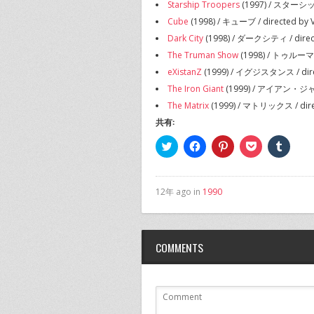
Starship Troopers
(1997) / スターシッ
Cube
(1998) / キューブ / directed by V
Dark City
(1998) / ダークシティ / direct
The Truman Show
(1998) / トゥルーマン
eXistanZ
(1999) / イグジスタンス / dire
The Iron Giant
(1999) / アイアン・ジャイア
The Matrix
(1999) / マトリックス / dire
共有:
ク
Facebook
ク
ク
ク
リ
で
リ
リ
リ
ッ
共
ッ
ッ
ッ
ク
有
ク
ク
ク
し
す
し
し
し
て
る
て
て
て
12年 ago in
1990
Twitter
に
Pinterest
Pocket
Tumbl
で
は
で
で
で
共
ク
共
シ
共
有
リ
有
ェ
有
(新
ッ
(新
ア
(新
し
ク
し
(新
し
COMMENTS
い
し
い
し
い
ウ
て
ウ
い
ウ
ィ
く
ィ
ウ
ィ
ン
だ
ン
ィ
ン
ド
さ
ド
ン
ド
ウ
い
ウ
ド
ウ
で
(新
で
ウ
で