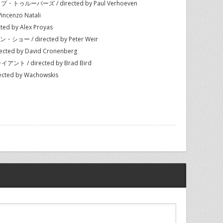
プ・トゥルーパーズ / directed by Paul Verhoeven
incenzo Natali
ed by Alex Proyas
・ショー / directed by Peter Weir
cted by David Cronenberg
ント / directed by Brad Bird
cted by Wachowskis
r