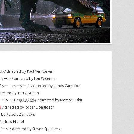
directed by Paul Verhoeven
ル / directed by Len Wiseman
 / ターミネーター２ / directed by James Cameron
ected by Terry Gilliam
 THE SHELL / 攻殻機動隊 / directed by Mamoru Ishii
源
/ directed by Roger Donaldson
 by Robert Zemeckis
 Andrew Nichol
/ directed by Steven Spielberg