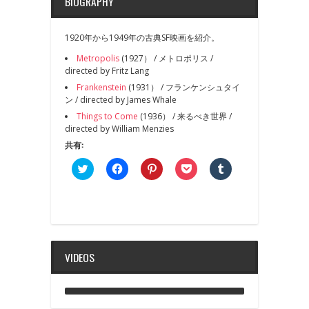
BIOGRAPHY
1920年から1949年の古典SF映画を紹介。
Metropolis
(1927） / メトロポリス /
directed by Fritz Lang
Frankenstein
(1931） / フランケンシュタイ
ン / directed by James Whale
Things to Come
(1936） / 来るべき世界 /
directed by William Menzies
共有:
ク
Facebook
ク
ク
ク
リ
で
リ
リ
リ
ッ
共
ッ
ッ
ッ
ク
有
ク
ク
ク
し
す
し
し
し
て
る
て
て
て
Twitter
に
Pinterest
Pocket
Tumblr
で
は
で
で
で
共
ク
共
シ
共
有
リ
有
ェ
有
VIDEOS
(新
ッ
(新
ア
(新
し
ク
し
(新
し
い
し
い
し
い
ウ
て
ウ
い
ウ
ィ
く
ィ
ウ
ィ
ン
だ
ン
ィ
ン