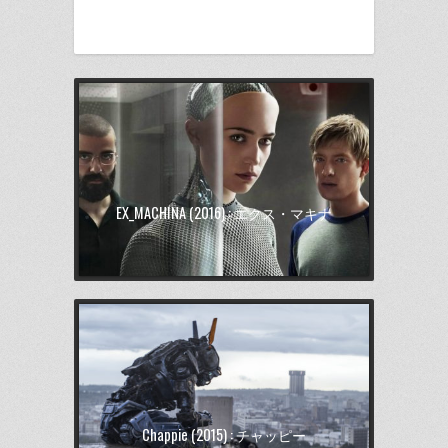
ク
有
ク
ク
ク
し
す
し
し
し
て
る
て
て
て
Twitter
に
Pinterest
Pocket
Tumblr
で
は
で
で
で
共
ク
共
シ
共
有
リ
有
ェ
有
(新
ッ
(新
ア
(新
し
ク
し
(新
し
い
し
い
し
い
ウ
て
ウ
い
ウ
ィ
く
ィ
ウ
ィ
ン
だ
ン
ィ
ン
ド
さ
ド
ン
ド
ウ
い
ウ
ド
ウ
で
(新
で
ウ
で
EX_MACHINA (2016) : エクス・マキナ
開
し
開
で
開
き
い
き
開
き
ま
ウ
ま
き
ま
す)
ィ
す)
ま
す)
ン
す)
ド
ウ
で
開
き
ま
す)
Chappie (2015) : チャッピー