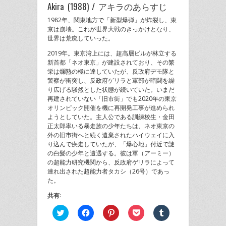
Akira (1988) / アキラのあらすじ
1982年、関東地方で「新型爆弾」が炸裂し、東
京は崩壊。これが世界大戦のきっかけとなり、
世界は荒廃していった。
2019年。東京湾上には、超高層ビルが林立する
新首都「ネオ東京」が建設されており、その繁
栄は爛熟の極に達していたが、反政府デモ隊と
警察が衝突し、反政府ゲリラと軍部が暗闘を繰
り広げる騒然とした状態が続いていた。いまだ
再建されていない「旧市街」でも2020年の東京
オリンピック開催を機に再開発工事が進められ
ようとしていた。主人公である訓練校生・金田
正太郎率いる暴走族の少年たちは、ネオ東京の
外の旧市街へと続く遺棄されたハイウェイに入
り込んで疾走していたが、「爆心地」付近で謎
の白髪の少年と遭遇する。彼は軍（アーミー）
の超能力研究機関から、反政府ゲリラによって
連れ出された超能力者タカシ（26号）であっ
た。
共有:
ク
Facebook
ク
ク
ク
リ
で
リ
リ
リ
ッ
共
ッ
ッ
ッ