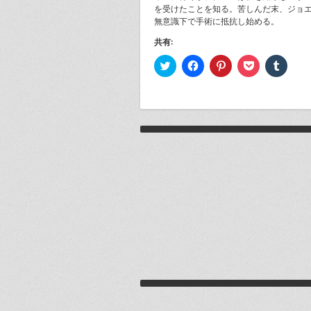
を受けたことを知る。苦しんだ末、ジョ
無意識下で手術に抵抗し始める。
共有:
ク
Facebook
ク
ク
ク
リ
で
リ
リ
リ
ッ
共
ッ
ッ
ッ
ク
有
ク
ク
ク
し
す
し
し
し
て
る
て
て
て
Twitter
に
Pinterest
Pocket
Tumbl
で
は
で
で
で
共
ク
共
シ
共
有
リ
有
ェ
有
EX_MACHINA (2016) : エクス・マ
(新
ッ
(新
ア
(新
し
ク
し
(新
し
い
し
い
し
い
ウ
て
ウ
い
ウ
ィ
く
ィ
ウ
ィ
ン
だ
ン
ィ
ン
ド
さ
ド
ン
ド
ウ
い
ウ
ド
ウ
で
(新
で
ウ
で
開
し
開
で
開
き
い
き
開
き
ま
ウ
ま
き
ま
す)
ィ
す)
ま
す)
ン
す)
ド
ウ
で
PROMETHEUS (2012) : プロメテ
開