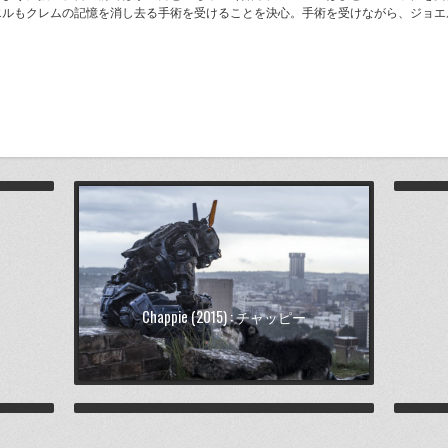
エルもクレムの記憶を消し去る手術を受けることを決心。手術を受けながら、ジョエ
r
キナ
Chappie (2015) : チャッピー
ウス
Inception (2010) : インセプション