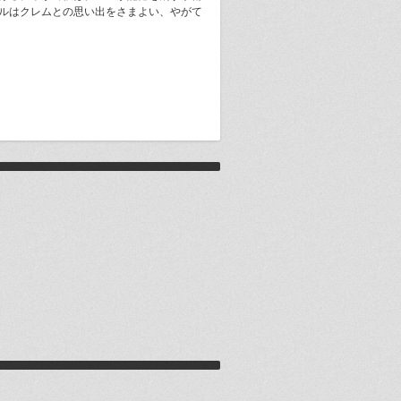
ルはクレムとの思い出をさまよい、やがて
Avatar (2009) : アバター
Moon (2009) : 月に囚われた男