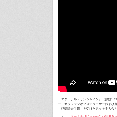
『エターナル・サンシャイン』（原題: Etern
ー・カウフマンがプロデューサーおよび
「記憶除去手術」を受けた男女を主人公
・
エターナル･サンシャイン (字幕版) – Mi