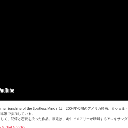
al Sunshine of the Spotless Mind）は、2004年公開のアメリカ映画
脚本家で参加している。
として、記憶と恋愛を扱った作品。原題は、劇中でメアリーが暗唱するアレキサンダ
chel Gondry