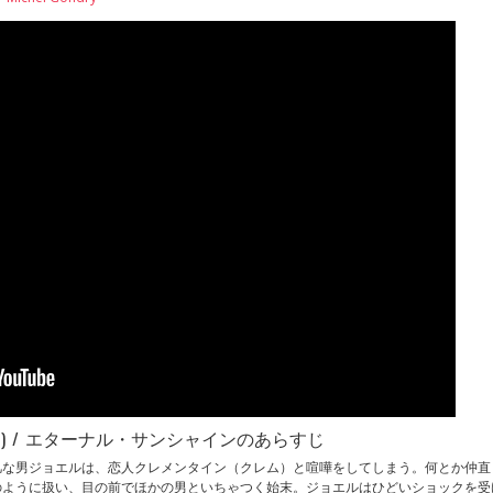
 Spot (2004) / エターナル・サンシャインのあらすじ
凡な男ジョエルは、恋人クレメンタイン（クレム）と喧嘩をしてしまう。何とか仲直
のように扱い、目の前でほかの男といちゃつく始末。ジョエルはひどいショックを受