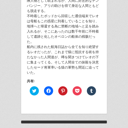
険人物として睨まれるが、人間に好意的なチン
パンジー、アリの助けを得て身近な人間ともど
も脱走する。
不時着したポッドから回収した通信端末でレオ
は母船もこの惑星に到着していることを知り、
地球へと帰還する為に禁断の地域へと足を踏み
入れるが、そこにあったのは数千年前に不時着
して遺跡と化したオベロンの船体の残骸だっ
た。
船内に残された航海日誌から全てを知り絶望す
るレオだったが、これまで猿に抵抗する術を持
たなかった人間達が、噂を聞きつけてレオの下
に集まってくる。そして人間全ての抹殺を決意
したセード将軍率いる猿の軍勢も間近に迫って
いた。
共有:
ク
Facebook
ク
ク
ク
リ
で
リ
リ
リ
ッ
共
ッ
ッ
ッ
ク
有
ク
ク
ク
し
す
し
し
し
て
る
て
て
て
Twitter
に
Pinterest
Pocket
Tumblr
で
は
で
で
で
共
ク
共
シ
共
有
リ
有
ェ
有
(新
ッ
(新
ア
(新