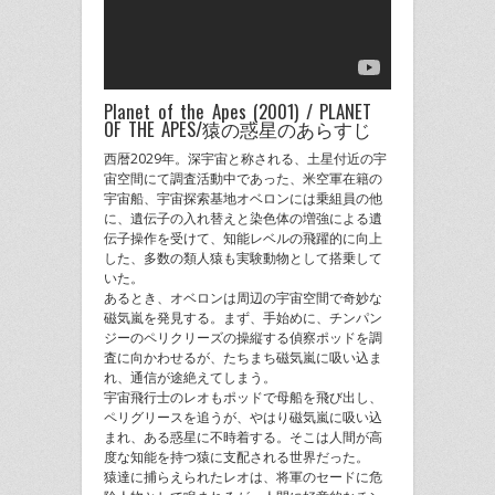
Planet of the Apes (2001) / PLANET
OF THE APES/猿の惑星のあらすじ
西暦2029年。深宇宙と称される、土星付近の宇
宙空間にて調査活動中であった、米空軍在籍の
宇宙船、宇宙探索基地オベロンには乗組員の他
に、遺伝子の入れ替えと染色体の増強による遺
伝子操作を受けて、知能レベルの飛躍的に向上
した、多数の類人猿も実験動物として搭乗して
いた。
あるとき、オベロンは周辺の宇宙空間で奇妙な
磁気嵐を発見する。まず、手始めに、チンパン
ジーのペリクリーズの操縦する偵察ポッドを調
査に向かわせるが、たちまち磁気嵐に吸い込ま
れ、通信が途絶えてしまう。
宇宙飛行士のレオもポッドで母船を飛び出し、
ペリグリースを追うが、やはり磁気嵐に吸い込
まれ、ある惑星に不時着する。そこは人間が高
度な知能を持つ猿に支配される世界だった。
猿達に捕らえられたレオは、将軍のセードに危