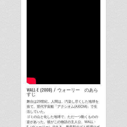
WALL-E (2008) / ウォーリー のあら
すじ
舞台は29世紀。人間は、汚染し尽くした地球を
捨て、世代宇宙船「アクシオム(AXIOM)」で生
活していた。
ゴミの山と化した地球で、ただ一つ動くものの
姿があった。彼がこの物語の主人公、WALL・
E（ウォーリー）である。量産型のゴミ処理ロボ