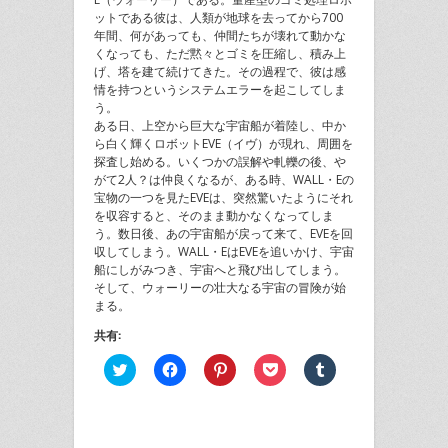
ットである彼は、人類が地球を去ってから700
年間、何があっても、仲間たちが壊れて動かな
くなっても、ただ黙々とゴミを圧縮し、積み上
げ、塔を建て続けてきた。その過程で、彼は感
情を持つというシステムエラーを起こしてしま
う。
ある日、上空から巨大な宇宙船が着陸し、中か
ら白く輝くロボットEVE（イヴ）が現れ、周囲を
探査し始める。いくつかの誤解や軋轢の後、や
がて2人？は仲良くなるが、ある時、WALL・Eの
宝物の一つを見たEVEは、突然驚いたようにそれ
を収容すると、そのまま動かなくなってしま
う。数日後、あの宇宙船が戻って来て、EVEを回
収してしまう。WALL・EはEVEを追いかけ、宇宙
船にしがみつき、宇宙へと飛び出してしまう。
そして、ウォーリーの壮大なる宇宙の冒険が始
まる。
共有:
ク
Facebook
ク
ク
ク
リ
で
リ
リ
リ
ッ
共
ッ
ッ
ッ
ク
有
ク
ク
ク
し
す
し
し
し
て
る
て
て
て
Twitter
に
Pinterest
Pocket
Tumblr